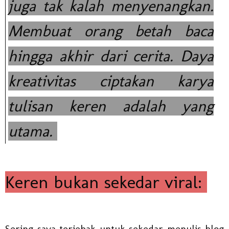
juga tak kalah menyenangkan.
Membuat orang betah baca
hingga akhir dari cerita. Daya
kreativitas ciptakan karya
tulisan keren adalah yang
utama.
Keren bukan sekedar viral:
Sering saya terjebak untuk sekedar menulis blog