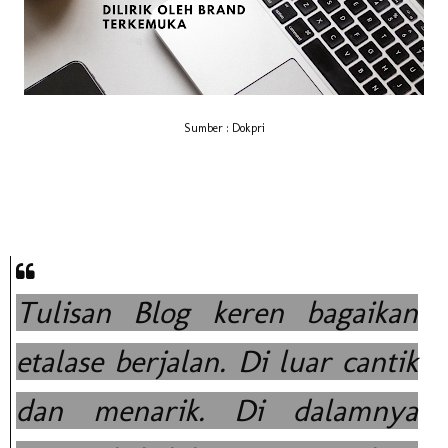
Sumber : Dokpri
Tulisan Blog keren bagaikan
etalase berjalan. Di luar cantik
dan menarik. Di dalamnya