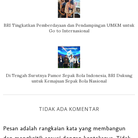
BRI Tingkatkan Pemberdayaan dan Pendampingan UMKM untuk
Go to Internasional
Di Tengah Surutnya Pamor Sepak Bola Indonesia, BRI Dukung
untuk Kemajuan Sepak Bola Nasional
TIDAK ADA KOMENTAR
Pesan adalah rangkaian kata yang membangun
dan mengkritik sesuai dengan konteksnya. Tidak