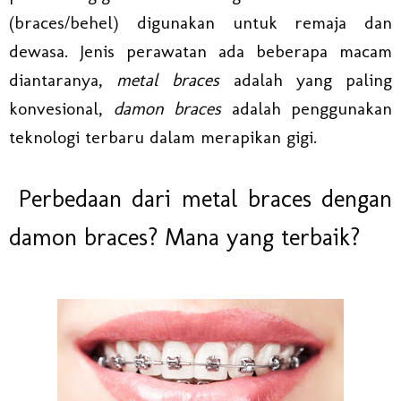
(braces/behel) digunakan untuk remaja dan
dewasa. Jenis perawatan ada beberapa macam
diantaranya,
metal braces
adalah yang paling
konvesional,
damon braces
adalah penggunakan
teknologi terbaru dalam merapikan gigi.
Perbedaan dari metal braces dengan
damon braces? Mana yang terbaik?