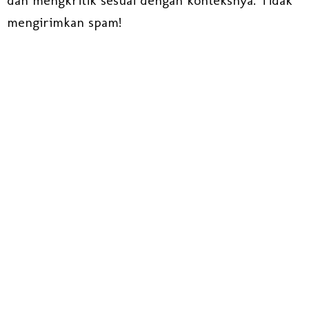
mengirimkan spam!