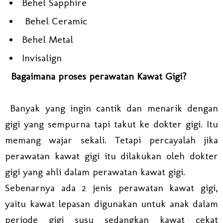
Behel Sapphire
Behel Ceramic
Behel Metal
Invisalign
Bagaimana proses perawatan Kawat Gigi?
Banyak yang ingin cantik dan menarik dengan
gigi yang sempurna tapi takut ke dokter gigi. Itu
memang wajar sekali. Tetapi percayalah jika
perawatan kawat gigi itu dilakukan oleh dokter
gigi yang ahli dalam perawatan kawat gigi.
Sebenarnya ada 2 jenis perawatan kawat gigi,
yaitu kawat lepasan digunakan untuk anak dalam
periode gigi susu sedangkan kawat cekat